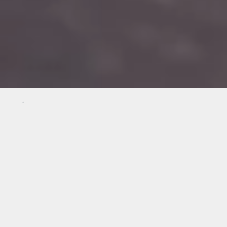
Gas
Ökogas
ÖKOGAS TARIF WECHSELN UND
ERSPARNIS BERECHNEN
Überlassen Sie das Rechnen uns. Füllen Sie unseren
Rechner mit Ihren Daten aus und wir sagen Ihnen, wie
hoch Ihre potenzielle Ersparnis ist, wenn Sie Ihren
Gasvertrag wechseln. So können Sie sicher sein, dass
Sie jedes Jahr im günstigsten Tarif sind.