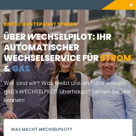
EINFACH ENTSPANNT SPAREN
ÜBER
WECHSELPILOT
: IHR
AUTOMATISCHER
WECHSELSERVICE FÜR
STROM
&
GAS
Wer sind wir? Was treibt uns an? Und warum
gibt's
WECHSELPILOT
überhaupt? Lernen Sie uns
kennen!
WAS MACHT
WECHSELPILOT
?