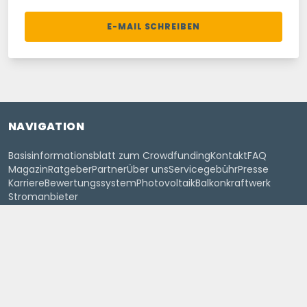
E-MAIL SCHREIBEN
NAVIGATION
Basisinformationsblatt zum Crowdfunding
Kontakt
FAQ
Magazin
Ratgeber
Partner
Über uns
Servicegebühr
Presse
Karriere
Bewertungssystem
Photovoltaik
Balkonkraftwerk
Stromanbieter
FOLGE UNS