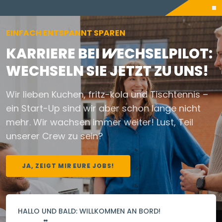
EINFACH ENTSPANNT SPAREN
KARRIERE BEI
WECHSELPILOT
:
WECHSELN SIE JETZT ZU UNS!
Wir lieben Kuchen, fritz-kola und Tischtennis –
ein Start-Up sind wir aber schon lange nicht
mehr. Wir wachsen immer weiter! Lust, Teil
unserer Crew zu sein?
JA, ZEIGT MIR EURE JOBS!
HALLO UND BALD: WILLKOMMEN AN BORD!