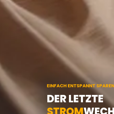
EINFACH ENTSPANNT SPARE
DER LETZTE
STROM
WECH