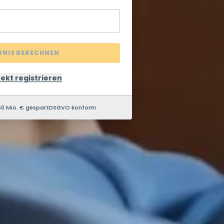
RNIS BERECHNEN
rekt registrieren
0 Mio. € gespart
DSGVO konform