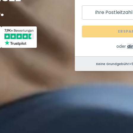
.
Ihre Postleitzahl
ERSPA
oder
di
Keine Grundgebühr
+5