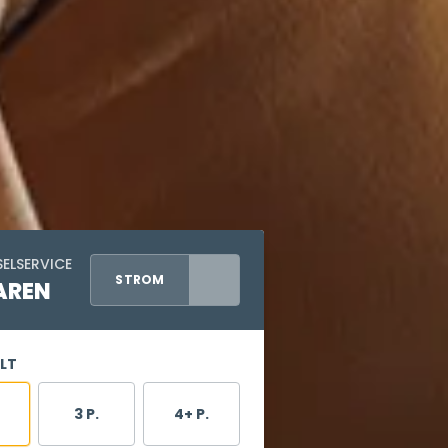
ELSERVICE
STROM
AREN
LT
3 P.
4+ P.