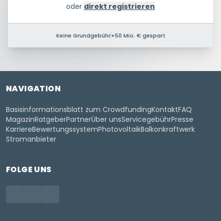
oder
direkt registrieren
Keine Grundgebühr
+50 Mio. € gespart
NAVIGATION
Basisinformationsblatt zum Crowdfunding
Kontakt
FAQ
Magazin
Ratgeber
Partner
Über uns
Servicegebühr
Presse
Karriere
Bewertungssystem
Photovoltaik
Balkonkraftwerk
Stromanbieter
FOLGE UNS