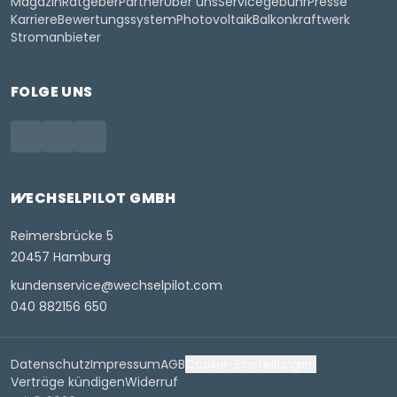
Magazin
Ratgeber
Partner
Über uns
Servicegebühr
Presse
Karriere
Bewertungssystem
Photovoltaik
Balkonkraftwerk
Stromanbieter
FOLGE UNS
WECHSELPILOT
GMBH
Reimersbrücke 5
20457 Hamburg
kundenservice@wechselpilot.com
040 882156 650
Datenschutz
Impressum
AGB
Cookie-Einstellungen
Verträge kündigen
Widerruf