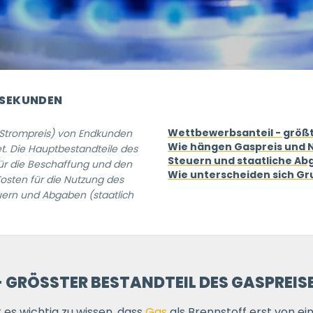
 SEKUNDEN
Wettbewerbsanteil - größt
r Strompreis) von Endkunden
Wie hängen Gaspreis und
t. Die Hauptbestandteile des
Steuern und staatliche Ab
für die Beschaffung und den
Wie unterscheiden sich Gr
Kosten für die Nutzung des
uern und Abgaben (staatlich
GRÖSSTER BESTANDTEIL DES GASPREISE
 es wichtig zu wissen, dass
Gas
als Brennstoff erst von e