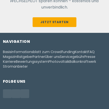
WECHSELPILOT
sparen können – kostenlos und
unverbindlich.
JETZT STARTEN
NAVIGATION
Basisinformationsblatt zum Crowdfunding
Kontakt
FAQ
Magazin
Ratgeber
Partner
Über uns
Servicegebühr
Presse
Karriere
Bewertungssystem
Photovoltaik
Balkonkraftwerk
Stromanbieter
FOLGE UNS