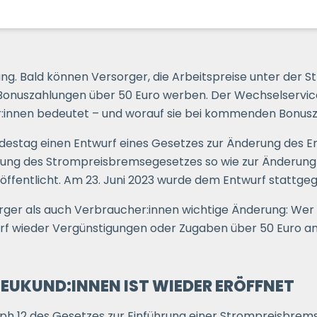
ng. Bald können Versorger, die Arbeitspreise unter der
n Bonuszahlungen über 50 Euro werben. Der Wechselservi
r:innen bedeutet – und worauf sie bei kommenden Bonusz
undestag einen Entwurf eines Gesetzes zur Änderung des
ung des Strompreisbremsegesetzes so wie zur Änderung w
röffentlicht. Am 23. Juni 2023 wurde dem Entwurf stattge
sorger als auch Verbraucher:innen wichtige Änderung: Wer
rf wieder Vergünstigungen oder Zugaben über 50 Euro an
EUKUND:INNEN IST WIEDER ERÖFFNET
ph 12 des Gesetzes zur Einführung einer Strompreisbrems