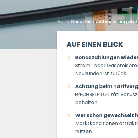
Presse
Gesetzesnachbesserung eröff
AUF EINEN BLICK
Bonuszahlungen wieder 
Strom- oder Gaspreisbre
Neukunden ist zurück.
Achtung beim Tarifverg
WECHSELPILOT
rät: Bonusz
behalten.
Wer schon gewechselt ha
Marktkonditionen attrakti
nutzen.