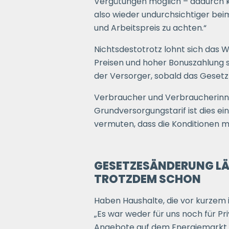
Vergütungen möglich – dadurch k
also wieder undurchsichtiger bei
und Arbeitspreis zu achten.“
Nichtsdestotrotz lohnt sich das 
Preisen und hoher Bonuszahlung s
der Versorger, sobald das Gesetz 
Verbraucher und Verbraucherinne
Grundversorgungstarif ist dies ei
vermuten, dass die Konditionen mi
GESETZESÄNDERUNG LÄ
TROTZDEM SCHON
Haben Haushalte, die vor kurzem 
„Es war weder für uns noch für P
Angebote auf dem Energiemarkt 