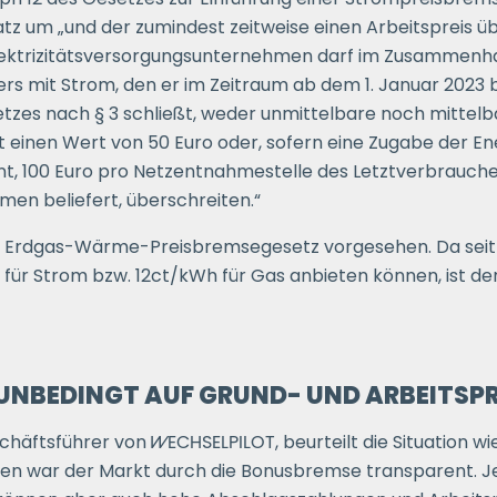
atz um „und der zumindest zeitweise einen Arbeitspreis ü
 Elektrizitätsversorgungsunternehmen darf im Zusammenh
rs mit Strom, den er im Zeitraum ab dem 1. Januar 2023 b
zes nach § 3 schließt, weder unmittelbare noch mittel
 einen Wert von 50 Euro oder, sofern eine Zugabe der En
nt, 100 Euro pro Netzentnahmestelle des Letztverbraucher
men beliefert, überschreiten.“
das Erdgas-Wärme-Preisbremsegesetz vorgesehen. Da sei
 für Strom bzw. 12ct/kWh für Gas anbieten können, ist 
UNBEDINGT AUF GRUND- UND ARBEITSPR
schäftsführer von
WECHSELPILOT
, beurteilt die Situation wi
n war der Markt durch die Bonusbremse transparent. Je