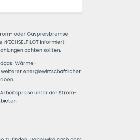
 Strom- oder Gaspreisbremse
ce
WECHSELPILOT
informiert
ahlungen achten sollten.
 Erdgas-Wärme-
eiterer energiewirtschaftlicher
geben.
 Arbeitspreise unter der Strom-
bieten.
e zu finden. Dabei wird nach dem