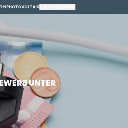
ELN
PHOTOVOLTAIK
WISSEN
ÜBER UNS
PRIVAT
GEWERBE
EWERB UNTER