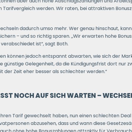
önnen aber auch hohe Abschlagszahlungen und Arbeitspr
m Tarifvergleich werden. Wir raten, bei attraktiven Bonu
Wechseln dadurch umso mehr. Wer genau hinschaut, kann s
ichern – und so richtig sparen. „Wir erwarten hohe Bonu
verabschiedet ist“, sagt Both.
n können jedoch entspannt abwarten, wie sich der Markt
ne günstige Gelegenheit, da die Kündigungsfrist dort nur 
t der Zeit eher besser als schlechter werden.“
SST NOCH AUF SICH WARTEN – WECHSE
ihren Tarif gewechselt haben, nun einen schlechten Deal
rivatpersonen abzusehen, dass und wann diese Gesetzesä
auch ohne hohe Bonuszahlungen attraktiv für Verbrauch