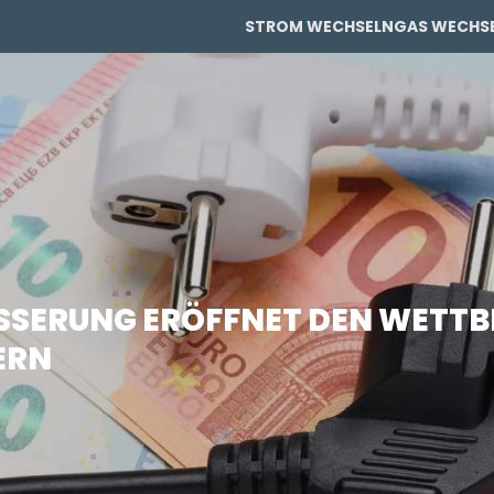
STROM WECHSELN
GAS WECHS
PRIVAT
PRIVAT
GEWERBE
GEWERBE
SSERUNG ERÖFFNET DEN WETTB
ERN