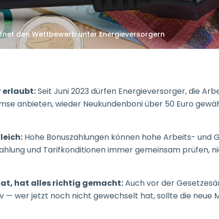
net den Wettbewerb unter Energieversorgern
erlaubt:
Seit Juni 2023 dürfen Energieversorger, die Arb
mse anbieten, wieder Neukundenboni über 50 Euro gew
leich:
Hohe Bonuszahlungen können hohe Arbeits- und Gr
ahlung und Tarifkonditionen immer gemeinsam prüfen, nic
t, hat alles richtig gemacht:
Auch vor der Gesetzesä
v — wer jetzt noch nicht gewechselt hat, sollte die neue 