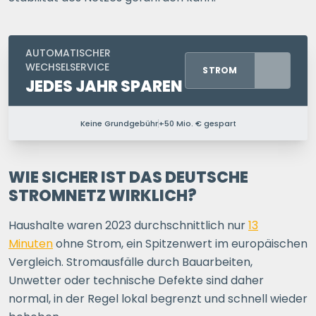
AUTOMATISCHER
WECHSELSERVICE
STROM
JEDES JAHR SPAREN
Keine Grundgebühr
+50 Mio. € gespart
PERSONEN IM HAUSHALT
1 P.
2 P.
3 P.
4+ P.
WIE SICHER IST DAS DEUTSCHE
STROMNETZ WIRKLICH?
Ihre Postleitzahl
Haushalte waren 2023 durchschnittlich nur
13
Minuten
ohne Strom, ein Spitzenwert im europäischen
Vergleich. Stromausfälle durch Bauarbeiten,
ERSPARNIS BERECHNEN
Unwetter oder technische Defekte sind daher
normal, in der Regel lokal begrenzt und schnell wieder
oder
direkt registrieren