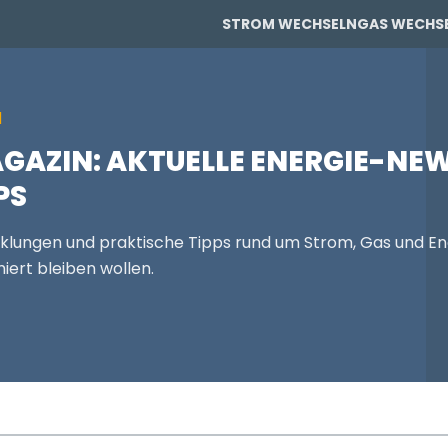
STROM WECHSELN
GAS WECHS
PRIVAT
PRIVAT
N
GAZIN: AKTUELLE ENERGIE-NEW
PS
GEWERBE
cklungen und praktische Tipps rund um Strom, Gas und En
iert bleiben wollen.
GEWERBE