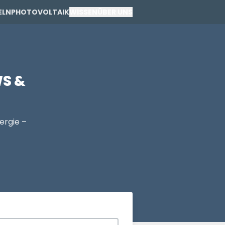
ELN
PHOTOVOLTAIK
WISSEN
ÜBER UNS
PRIVAT
S &
GEWERBE
ergie –