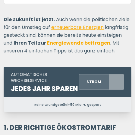
Die Zukunft ist jetzt.
Auch wenn die politischen Ziele
für den Umstieg auf
erneuerbare Energien
langfristig
gesteckt sind, können sie bereits heute einsteigen
und
Ihren Teil zur
Energiewende beitragen
. Mit
unseren 4 einfachen Tipps ist das ganz einfach.
AUTOMATISCHER
WECHSELSERVICE
STROM
JEDES JAHR SPAREN
Keine Grundgebühr
+50 Mio. € gespart
PERSONEN IM HAUSHALT
1 P.
2 P.
3 P.
4+ P.
1. DER RICHTIGE ÖKOSTROMTARIF