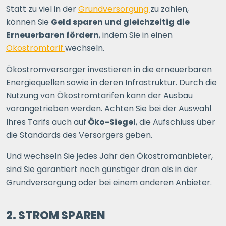
Statt zu viel in der
Grundversorgung
zu zahlen,
Ihre Postleitzahl
können Sie
Geld sparen und gleichzeitig die
Erneuerbaren fördern
, indem Sie in einen
Ökostromtarif
wechseln.
ERSPARNIS BERECHNEN
Ökostromversorger investieren in die erneuerbaren
oder
direkt registrieren
Energiequellen sowie in deren Infrastruktur. Durch die
Nutzung von Ökostromtarifen kann der Ausbau
vorangetrieben werden. Achten Sie bei der Auswahl
Ihres Tarifs auch auf
Öko-Siegel
, die Aufschluss über
die Standards des Versorgers geben.
Und wechseln Sie jedes Jahr den Ökostromanbieter,
sind Sie garantiert noch günstiger dran als in der
Grundversorgung oder bei einem anderen Anbieter.
2. STROM SPAREN