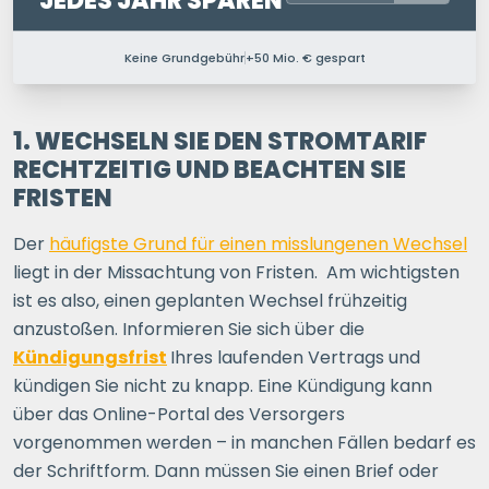
JEDES JAHR SPAREN
Keine Grundgebühr
+50 Mio. € gespart
PERSONEN IM HAUSHALT
1 P.
2 P.
3 P.
4+ P.
1. WECHSELN SIE DEN STROMTARIF
RECHTZEITIG UND BEACHTEN SIE
FRISTEN
Ihre Postleitzahl
Der
häufigste Grund für einen misslungenen Wechsel
liegt in der Missachtung von Fristen. Am wichtigsten
ERSPARNIS BERECHNEN
ist es also, einen geplanten Wechsel frühzeitig
anzustoßen. Informieren Sie sich über die
oder
direkt registrieren
Kündigungsfrist
Ihres laufenden Vertrags und
kündigen Sie nicht zu knapp. Eine Kündigung kann
über das Online-Portal des Versorgers
vorgenommen werden – in manchen Fällen bedarf es
der Schriftform. Dann müssen Sie einen Brief oder